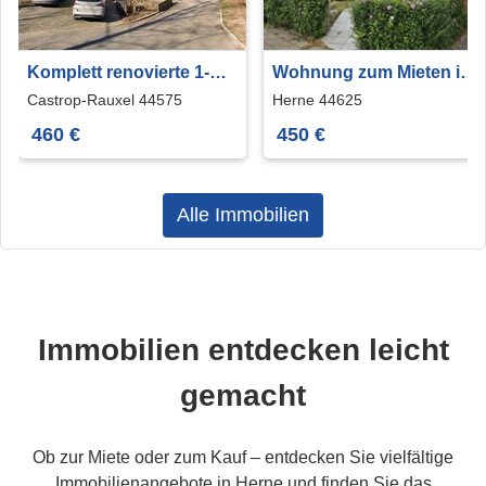
Komplett renovierte 1-
Wohnung zum Mieten in
Zimmer-Wohnung
Herne 450 € 59.85 m²
Castrop-Rauxel 44575
Herne 44625
460 €
450 €
Alle Immobilien
Immobilien entdecken leicht
gemacht
Ob zur Miete oder zum Kauf – entdecken Sie vielfältige
Immobilienangebote in Herne und finden Sie das