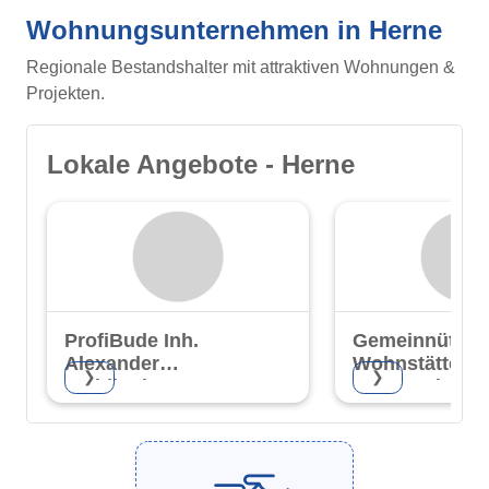
Wohnungsunternehmen in Herne
Regionale Bestandshalter mit attraktiven Wohnungen &
Projekten.
Lokale Angebote - Herne
ProfiBude Inh.
Gemeinnützig
Alexander
Wohnstätteng
❯
❯
Peddinghaus
Wanne-Eickel