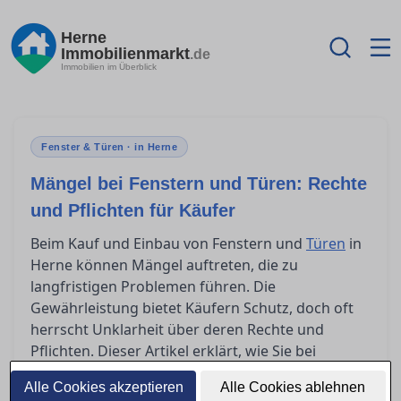
Herne
Immobilienmarkt
.de
Immobilien im Überblick
Fenster & Türen · in Herne
Mängel bei Fenstern und Türen: Rechte
und Pflichten für Käufer
Beim Kauf und Einbau von Fenstern und
Türen
in
Herne können Mängel auftreten, die zu
langfristigen Problemen führen. Die
Gewährleistung bietet Käufern Schutz, doch oft
herrscht Unklarheit über deren Rechte und
Pflichten. Dieser Artikel erklärt, wie Sie bei
Problemen richtig vorgehen und sich durch eine
Alle Cookies akzeptieren
Alle Cookies ablehnen
sorgfältige Vertragsgestaltung absichern können.